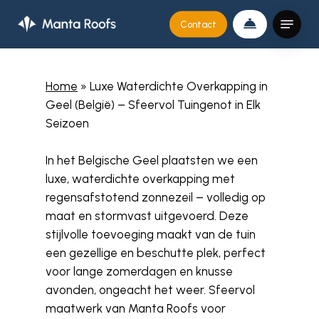
Skip
Menu
Contact
to
Close
main
Menu
content
Home
»
Luxe Waterdichte Overkapping in
Geel (België) – Sfeervol Tuingenot in Elk
Seizoen
In het Belgische Geel plaatsten we een
luxe, waterdichte overkapping met
regensafstotend zonnezeil – volledig op
maat en stormvast uitgevoerd. Deze
stijlvolle toevoeging maakt van de tuin
een gezellige en beschutte plek, perfect
voor lange zomerdagen en knusse
avonden, ongeacht het weer. Sfeervol
maatwerk van Manta Roofs voor