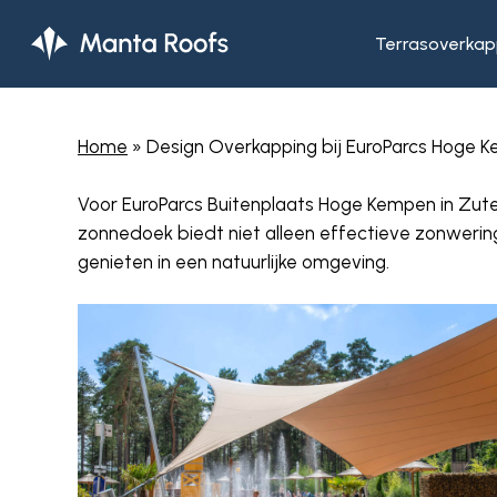
Skip
to
Terrasoverkap
main
content
Home
»
Design Overkapping bij EuroParcs Hoge
Voor EuroParcs Buitenplaats Hoge Kempen in Zut
zonnedoek biedt niet alleen effectieve zonwerin
genieten in een natuurlijke omgeving.