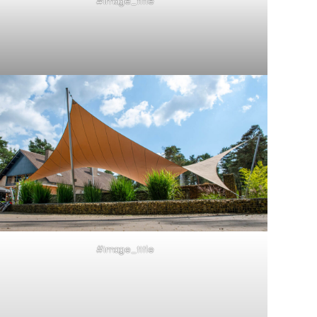
#image_title
#image_title