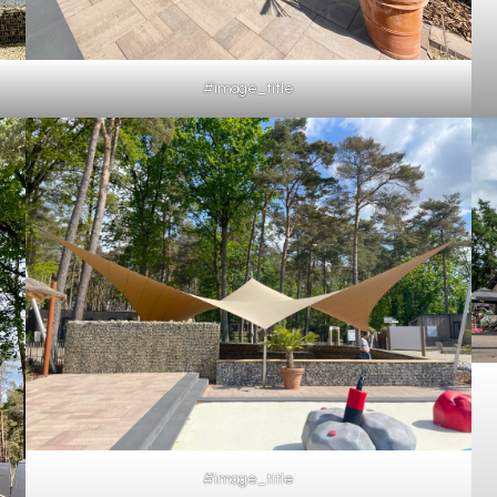
#image_title
#image_title