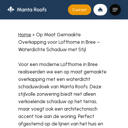
Skip
Menu
Contact
to
Close
main
Menu
content
Home
»
Op Maat Gemaakte
Overkapping voor Lofthome in Bree –
Waterdichte Schaduw met Stijl
Voor een moderne Lofthome in Bree
realiseerden we een op maat gemaakte
overkapping met een waterdicht
schaduwdoek van Manta Roofs. Deze
stijlvolle zonwering biedt niet alleen
verkoelende schaduw op het terras,
maar voegt ook een architectonisch
accent toe aan de woning. Perfect
afgestemd op de lijnen van het huis en