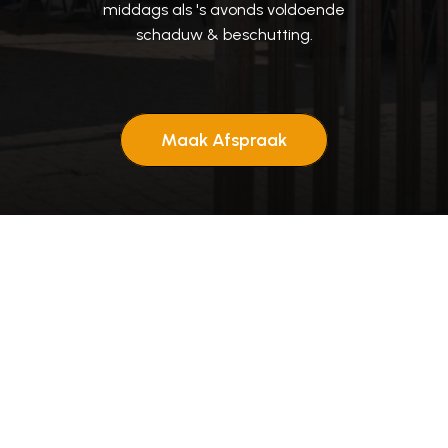
middags
als
's
avonds
voldoende
schaduw
&
beschutting.
Maak Afspraak