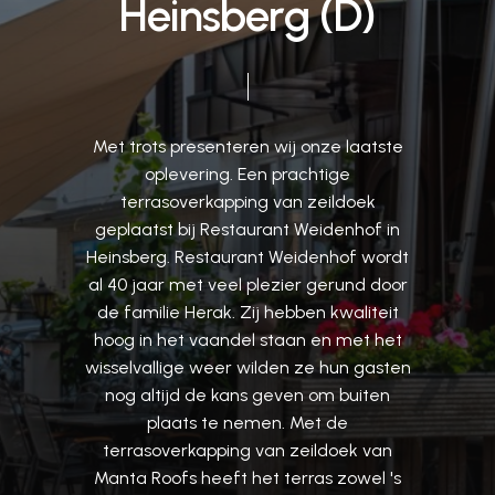
H
e
i
n
s
b
e
r
g
(
D
)
Met
trots
presenteren
wij
onze
laatste
oplevering.
Een
prachtige
terrasoverkapping
van
zeildoek
geplaatst
bij
Restaurant
Weidenhof
in
Heinsberg.
Restaurant
Weidenhof
wordt
al
40
jaar
met
veel
plezier
gerund
door
de
familie
Herak.
Zij
hebben
kwaliteit
hoog
in
het
vaandel
staan
en
met
het
wisselvallige
weer
wilden
ze
hun
gasten
nog
altijd
de
kans
geven
om
buiten
plaats
te
nemen.
Met
de
terrasoverkapping
van
zeildoek
van
Manta
Roofs
heeft
het
terras
zowel
's