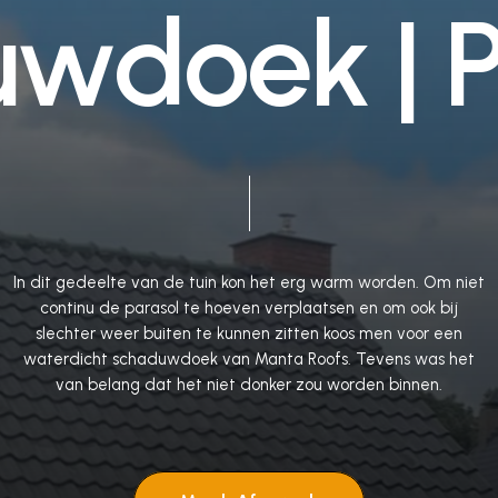
u
w
d
o
e
k
|
In
dit
gedeelte
van
de
tuin
kon
het
erg
warm
worden.
Om
niet
continu
de
parasol
te
hoeven
verplaatsen
en
om
ook
bij
slechter
weer
buiten
te
kunnen
zitten
koos
men
voor
een
waterdicht
schaduwdoek
van
Manta
Roofs.
Tevens
was
het
van
belang
dat
het
niet
donker
zou
worden
binnen.