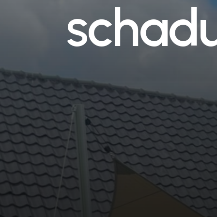
s
c
h
a
d