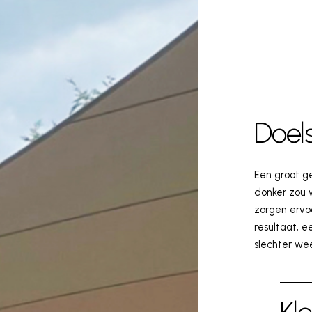
Doels
Een groot g
donker zou 
zorgen ervoo
resultaat, e
slechter we
Kle