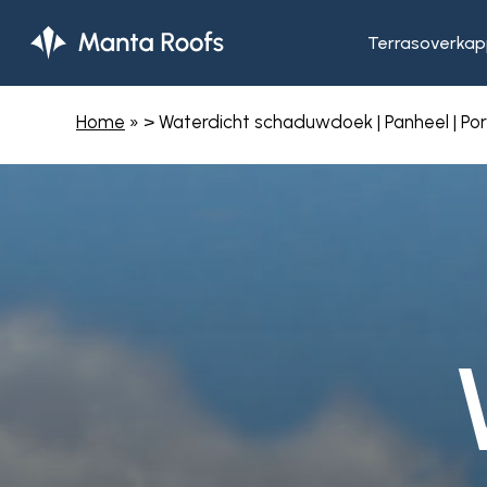
Skip
to
Terrasoverkap
main
content
Home
»
> Waterdicht schaduwdoek | Panheel | Por