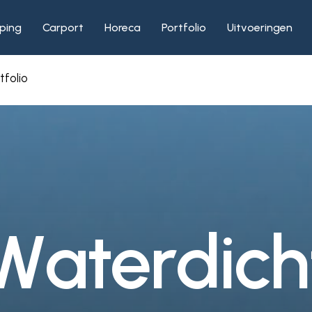
ping
Carport
Horeca
Portfolio
Uitvoeringen
tfolio
W
a
t
e
r
d
i
c
h