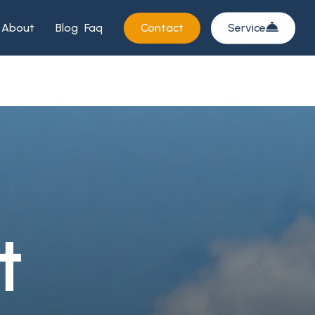
About
Blog
Faq
Contact
Service
t