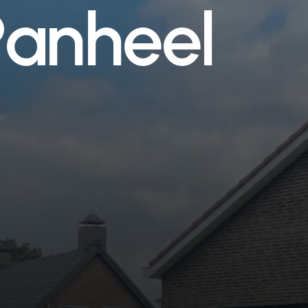
P
a
n
h
e
e
l