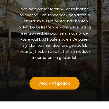
Met
trots
presenteren
wij
onze
laatste
oplevering.
Een
zonnedoek
geplaatst
in
Rotterdam
tussen
bestaande
houten
palen.
De
betreffende
klant
wilde
graag
een
zonnedoek
plaatsen,
maar
wilde
koste
wat
kost
houten
palen.
De
palen
zijn
dan
ook
niet
door
ons
geplaatst,
maar
wij
hebben
slechts
het
zonnedoek
ingemeten
en
geplaatst.
Maak Afspraak