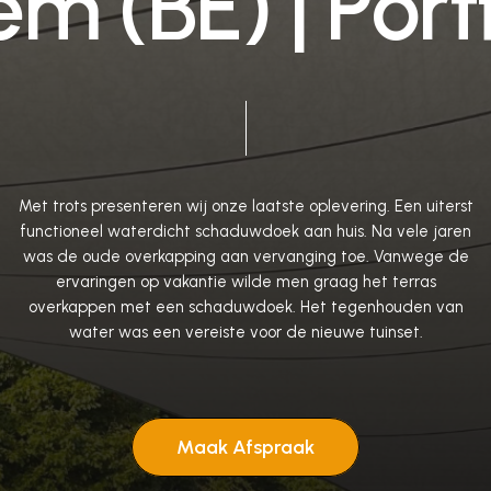
e
m
(
B
E
)
|
P
o
r
t
Met
trots
presenteren
wij
onze
laatste
oplevering.
Een
uiterst
functioneel
waterdicht
schaduwdoek
aan
huis.
Na
vele
jaren
was
de
oude
overkapping
aan
vervanging
toe.
Vanwege
de
ervaringen
op
vakantie
wilde
men
graag
het
terras
overkappen
met
een
schaduwdoek.
Het
tegenhouden
van
water
was
een
vereiste
voor
de
nieuwe
tuinset.
Maak Afspraak