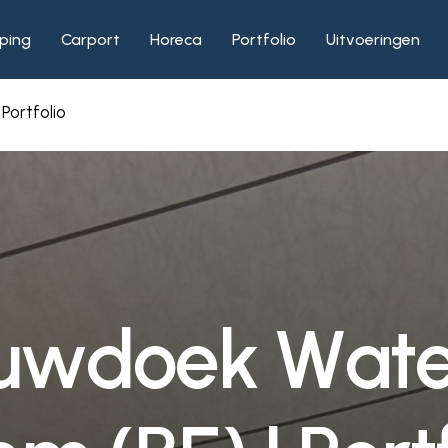
ping
Carport
Horeca
Portfolio
Uitvoeringen
Portfolio
u
w
d
o
e
k
W
a
t