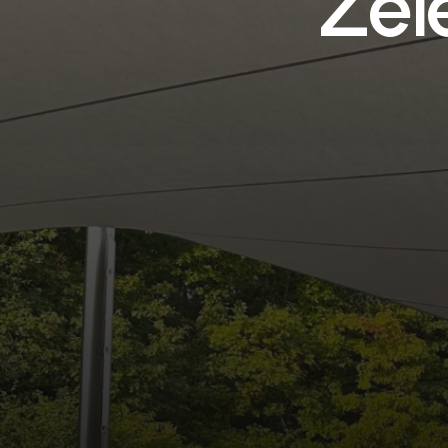
Z
e
l