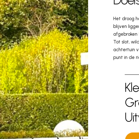
Doels
Het droog h
blijven ligg
afgebroken 
Tot slot, wi
achtertuin 
punt in de r
Kle
Gr
Ui