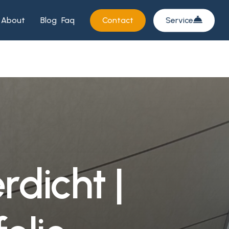
About
Blog
Faq
Contact
Service
e
r
d
i
c
h
t
|