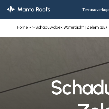
Skip
to
Terrasoverkap
main
content
Home
»
> Schaduwdoek Waterdicht | Zelem (BE) | 
S
c
h
a
d