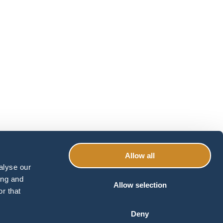
Allow all
alyse our
ing and
Allow selection
r that
Deny