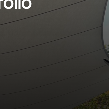
f
o
l
i
o