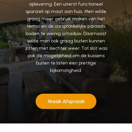
oplevering.
Een
uiterst
functioneel
spanzeil
op
maat
aan
huis.
Men
wilde
graag
meer
gebruik
maken
van
het
terras
en
de
oorspronkelijke
parasols
boden
te
weinig
schaduw.
Daarnaast
wilde
men
ook
graag
buiten
kunnen
zitten
met
slechter
weer.
Tot
slot
was
ook
de
mogelijkheid
om
de
kussens
buiten
te
laten
een
prettige
bijkomstigheid.
Maak Afspraak