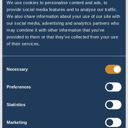
permanent en wordt geleverd in een tas
We use cookies to personalise content and ads, to
van 0,5 vierkante meter die tien tot
provide social media features and to analyse our traffic.
dertig kilogram weegt. Bij de laatste
We also share information about your use of our site with
afspraak wordt u geïnstrueerd hoe deze
our social media, advertising and analytics partners who
eenvoudig kan op- en afbreken. Dit alles
may combine it with other information that you’ve
provided to them or that they’ve collected from your use
binnen een tijdsbestek van vijftien
of their services.
minuten. Om het horeca zeildoek
stormvast te maken is de voorspanning
essentieel. Dat wil zeggen: het verbruiken
Consent
van de rek van de garens. Dit doet u door
Necessary
Selection
bij de daarvoor bedoelde punten de
horeca overkapping op te spannen. Om
Preferences
het zeildoek weer af te breken, zorgt u er
bij deze punten juist voor dat de
spanning eraf gaat. Zo kan u ook
Statistics
eenvoudig besluiten om tijdens speciale
gelegenheden als Kerst of Oud en Nieuw
Marketing
het systeem weer tijdelijk op te spannen.