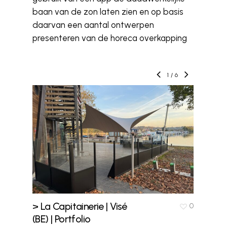
baan van de zon laten zien en op basis
daarvan een aantal ontwerpen
presenteren van de horeca overkapping
1
/
6
> La Capitainerie | Visé
> De 
0
(BE) | Portfolio
Roer