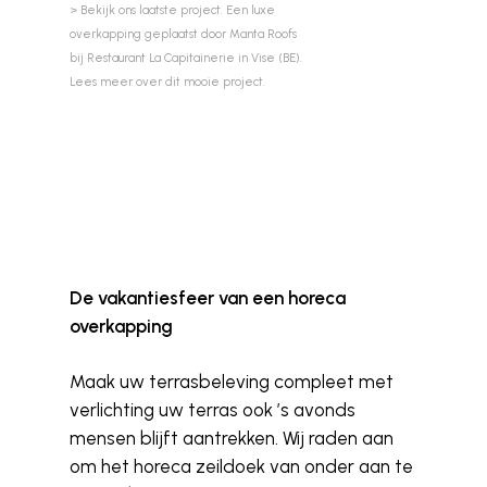
groot
> Bekijk ons laatste project. Een luxe
overkapping geplaatst door Manta Roofs
Zoek je
bij Restaurant La Capitainerie in Vise (BE).
gelegen
Lees meer over dit mooie project.
lunchen 
Biekeuke
gezellig
een prac
vierkant
De vakantiesfeer van een horeca
overkapping
Maak uw terrasbeleving compleet met
verlichting uw terras ook ’s avonds
mensen blijft aantrekken. Wij raden aan
om het horeca zeildoek van onder aan te