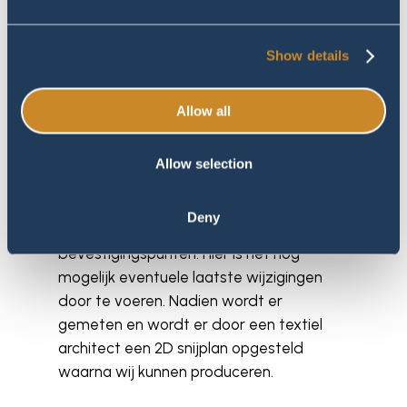
Een horeca zeildoek op maat
Show details
Vanuit Manta Roofs leveren wij uitsluitend
Allow all
maatwerk. Wij nemen hier dan ook
uitgebreid de tijd voor om tot een
definitief ontwerp te komen. Zodra er
Allow selection
een opdrachtbevestiging volgt dan
wordt er eerst een afspraak gemaakt
Deny
voor het plaatsen van de
bevestigingspunten. Hier is het nog
mogelijk eventuele laatste wijzigingen
door te voeren. Nadien wordt er
gemeten en wordt er door een textiel
architect een 2D snijplan opgesteld
waarna wij kunnen produceren.