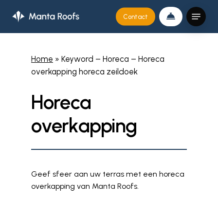
Skip
Menu
Contact
to
Close
main
Menu
content
Home
»
Keyword – Horeca – Horeca
overkapping horeca zeildoek
H
o
r
e
c
a
o
v
e
r
k
a
p
p
i
n
g
Geef
sfeer
aan
uw
terras
met
een
horeca
overkapping
van
Manta
Roofs.